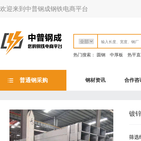
欢迎来到中普钢成钢铁电商平台
热门搜索：
圆钢
中厚板
热平直
普通钢采购
钢材资讯
合作咨
镀
筛选