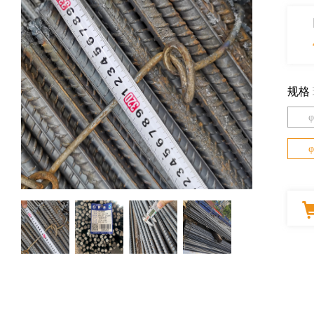
规格
φ
φ