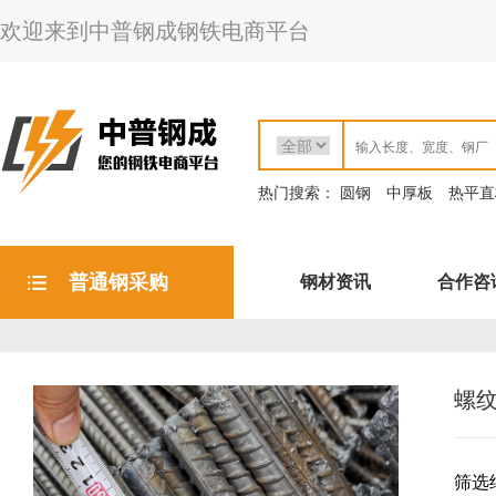
欢迎来到中普钢成钢铁电商平台
热门搜索：
圆钢
中厚板
热平直
普通钢采购
钢材资讯
合作咨
螺
筛选