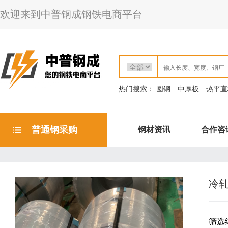
欢迎来到中普钢成钢铁电商平台
热门搜索：
圆钢
中厚板
热平直
普通钢采购
钢材资讯
合作咨
冷
筛选