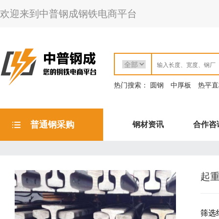
欢迎来到中普钢成钢铁电商平台
热门搜索：
圆钢
中厚板
热平直
普通钢采购
钢材资讯
合作咨
起
筛选