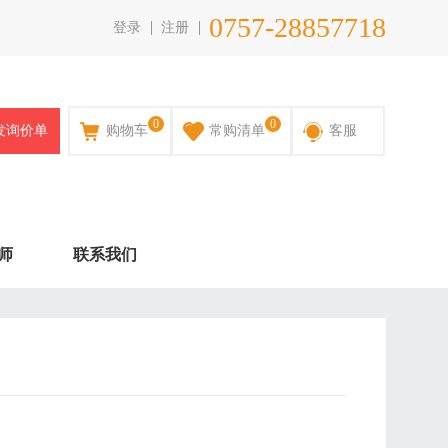
0757-28857718
登录
注册
0
0
发询价单
购物车
常购清单
客服
师
联系我们